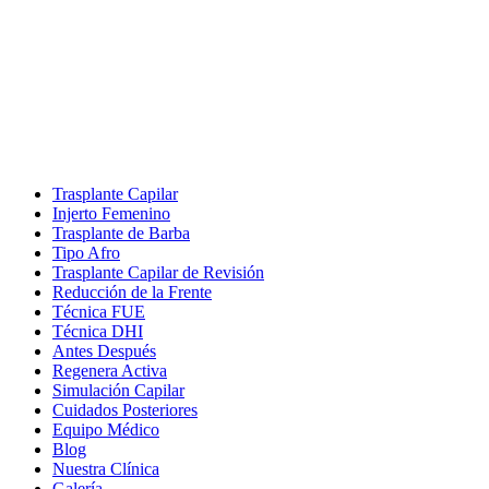
Trasplante Capilar
Injerto Femenino
Trasplante de Barba
Tipo Afro
Trasplante Capilar de Revisión
Reducción de la Frente
Técnica FUE
Técnica DHI
Antes Después
Regenera Activa
Simulación Capilar
Cuidados Posteriores
Equipo Médico
Blog
Nuestra Clínica
Galería