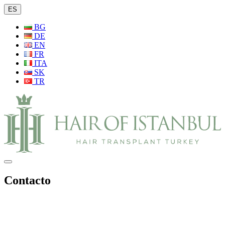
ES
BG
DE
EN
FR
ITA
SK
TR
Contacto