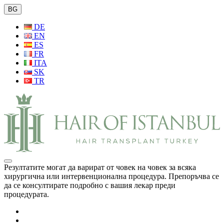
BG
DE
EN
ES
FR
ITA
SK
TR
Резултатите могат да варират от човек на човек за всяка
хирургична или интервенционална процедура. Препоръчва се
да се консултирате подробно с вашия лекар преди
процедурата.