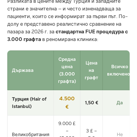
Разликата в цените между Турция и западните
страни е значителна — и често изненадваща за
пациенти, които се информират за първи път. По-
долу е представено реалистично сравнение на
пазара за 2026 г. за
стандартна FUE процедура с
3.000 графта
в реномирана клиника:
Средна
Цена
цена
Всичко
Държава
на
(3.000
включено?
графт
графта)
4.500
Турция (Hair of
1,50 €
Да
Istanbul)
€
9.000 £
–
3 £ –
Великобритания
Не