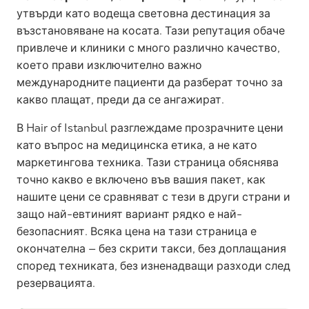
утвърди като водеща световна дестинация за
възстановяване на косата. Тази репутация обаче
привлече и клиники с много различно качество,
което прави изключително важно
международните пациенти да разберат точно за
какво плащат, преди да се ангажират.
В Hair of Istanbul разглеждаме прозрачните цени
като въпрос на медицинска етика, а не като
маркетингова техника. Тази страница обяснява
точно какво е включено във вашия пакет, как
нашите цени се сравняват с тези в други страни и
защо най-евтиният вариант рядко е най-
безопасният. Всяка цена на тази страница е
окончателна — без скрити такси, без доплащания
според техниката, без изненадващи разходи след
резервацията.