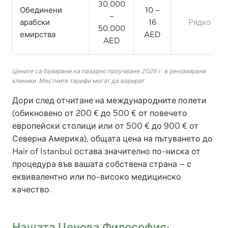
30.000
Обединени
10 –
–
арабски
16
Рядко
50.000
емирства
AED
AED
Цените са базирани на пазарно проучване 2026 г. в реномирани
клиники. Местните тарифи могат да варират.
Дори след отчитане на международните полети
(обикновено от 200 € до 500 € от повечето
европейски столици или от 500 € до 900 € от
Северна Америка), общата цена на пътуването до
Hair of Istanbul остава значително по-ниска от
процедура във вашата собствена страна — с
еквивалентно или по-високо медицинско
качество.
Нашата Ценова Философия: