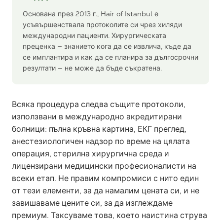
Основана през 2013 г., Hair of Istanbul е
усъвършенствала протоколите си чрез хиляди
международни пациенти. Хирургическата
преценка — знанието кога да се извлича, къде да
се имплантира и как да се планира за дългосрочни
резултати — не може да бъде съкратена.
Всяка процедура следва същите протоколи,
използвани в международно акредитирани
болници: пълна кръвна картина, ЕКГ преглед,
анестезиологичен надзор по време на цялата
операция, стерилна хирургична среда и
лицензирани медицински професионалисти на
всеки етап. Не правим компромиси с нито един
от тези елементи, за да намалим цената си, и не
завишаваме цените си, за да изглеждаме
премиум. Таксуваме това, което наистина струва