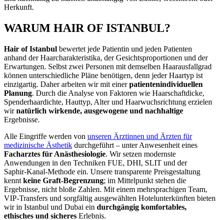
Herkunft.
WARUM HAIR OF ISTANBUL?
Hair of Istanbul
bewertet jede Patientin und jeden Patienten
anhand der Haarcharakteristika, der Gesichtsproportionen und der
Erwartungen. Selbst zwei Personen mit demselben Haarausfallgrad
können unterschiedliche Pläne benötigen, denn jeder Haartyp ist
einzigartig. Daher arbeiten wir mit einer
patientenindividuellen
Planung
. Durch die Analyse von Faktoren wie Haarschaftdicke,
Spenderhaardichte, Hauttyp, Alter und Haarwuchsrichtung erzielen
wir
natürlich wirkende, ausgewogene und nachhaltige
Ergebnisse.
Alle Eingriffe werden von
unseren Ärztinnen und Ärzten für
medizinische Ästhetik
durchgeführt – unter Anwesenheit eines
Facharztes für Anästhesiologie
. Wir setzen modernste
Anwendungen in den Techniken FUE, DHI, SLIT und der
Saphir‑Kanal‑Methode ein. Unsere transparente Preisgestaltung
kennt
keine Graft‑Begrenzung
; im Mittelpunkt stehen die
Ergebnisse, nicht bloße Zahlen. Mit einem mehrsprachigen Team,
VIP‑Transfers und sorgfältig ausgewählten Hotelunterkünften bieten
wir in Istanbul und Dubai ein
durchgängig komfortables,
ethisches und sicheres
Erlebnis.