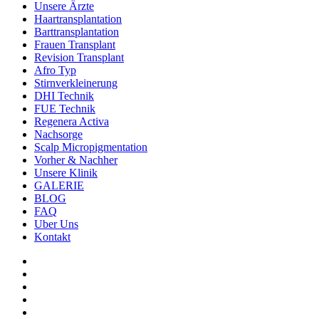
Unsere Ärzte
Haartransplantation
Barttransplantation
Frauen Transplant
Revision Transplant
Afro Typ
Stirnverkleinerung
DHI Technik
FUE Technik
Regenera Activa
Nachsorge
Scalp Micropigmentation
Vorher & Nachher
Unsere Klinik
GALERIE
BLOG
FAQ
Uber Uns
Kontakt