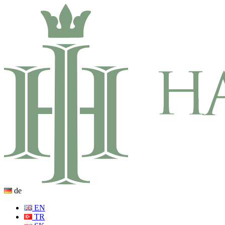
de
EN
TR