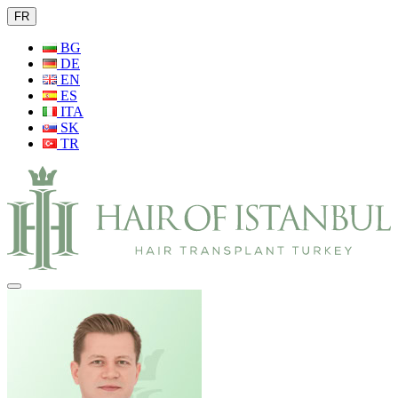
FR
BG
DE
EN
ES
ITA
SK
TR