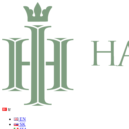
tr
EN
SK