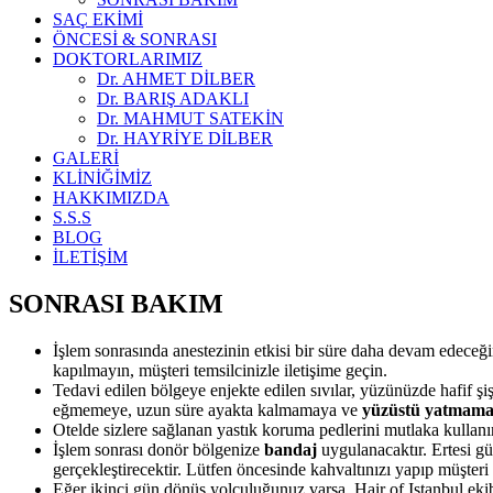
SAÇ EKİMİ
ÖNCESİ & SONRASI
DOKTORLARIMIZ
Dr. AHMET DİLBER
Dr. BARIŞ ADAKLI
Dr. MAHMUT SATEKİN
Dr. HAYRİYE DİLBER
GALERİ
KLİNİĞİMİZ
HAKKIMIZDA
S.S.S
BLOG
İLETİŞİM
SONRASI BAKIM
İşlem sonrasında anestezinin etkisi bir süre daha devam edeceği
kapılmayın, müşteri temsilcinizle iletişime geçin.
Tedavi edilen bölgeye enjekte edilen sıvılar, yüzünüzde hafif ş
eğmemeye, uzun süre ayakta kalmamaya ve
yüzüstü yatmam
Otelde sizlere sağlanan yastık koruma pedlerini mutlaka kullanın.
İşlem sonrası donör bölgenize
bandaj
uygulanacaktır. Ertesi g
gerçekleştirecektir. Lütfen öncesinde kahvaltınızı yapıp müşteri te
Eğer ikinci gün dönüş yolculuğunuz varsa, Hair of Istanbul ekibi