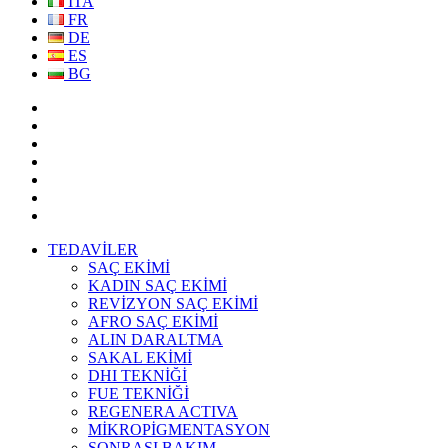
ITA
FR
DE
ES
BG
TEDAVİLER
SAÇ EKİMİ
KADIN SAÇ EKİMİ
REVİZYON SAÇ EKİMİ
AFRO SAÇ EKİMİ
ALIN DARALTMA
SAKAL EKİMİ
DHI TEKNİĞİ
FUE TEKNİĞİ
REGENERA ACTIVA
MİKROPİGMENTASYON
SONRASI BAKIM