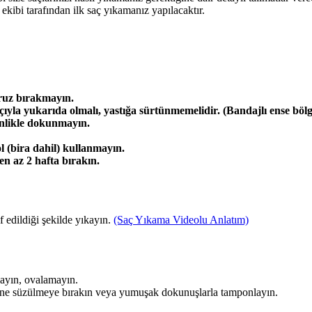
kibi tarafından ilk saç yıkamanız yapılacaktır.
ruz bırakmayın.
ıyla yukarıda olmalı, yastığa sürtünmemelidir. (Bandajlı ense bölge
inlikle dokunmayın.
l (bira dahil) kullanmayın.
n az 2 hafta bırakın.
f edildiği şekilde yıkayın.
(Saç Yıkama Videolu Anlatım)
ayın, ovalamayın.
ine süzülmeye bırakın veya yumuşak dokunuşlarla tamponlayın.