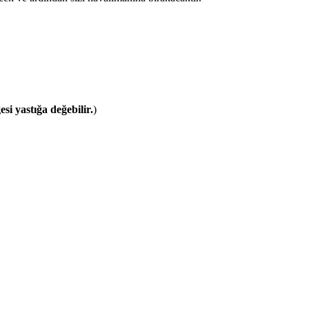
si yastığa değebilir.
)