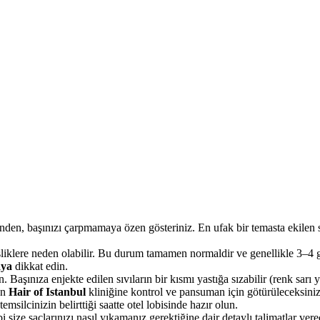
nden, başınızı çarpmamaya özen gösteriniz. En ufak bir temasta ekilen s
işliklere neden olabilir. Bu durum tamamen normaldir ve genellikle 3–4 
aya
dikkat edin.
 Başınıza enjekte edilen sıvıların bir kısmı yastığa sızabilir (renk sarı
ün
Hair of Istanbul
kliniğine kontrol ve pansuman için götürüleceksiniz
msilcinizin belirttiği saatte otel lobisinde hazır olun.
 size saçlarınızı nasıl yıkamanız gerektiğine dair detaylı talimatlar ver