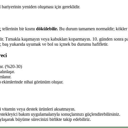
 bariyerinin yeniden oluşması için gereklidir.
 tellerinin bir kısmı
dökülebilir.
Bu durum tamamen normaldir; kökler de
ilir. Tırnakla kaşımayın veya kabukları koparmayın. 10. günden sonra pa
r; baş yukarıda uyumak ve bol su içmek bu durumu hafifletir.
eci
lar. (%20-30)
lınlaşır.
lanır.
) ekimlerinde nihai görünüm oluşur.
i vitamin veya destek ürünleri aksatmayın.
tekleyici bakım uygulamalarıyla sonuçlarınızı güçlendirebilirsiniz.
laşarak büyüme sürecinizi birlikte takip edebiliriz.