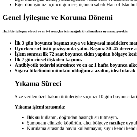
Eğer dönüşünüz üçüncü gün ise, üçüncü sabah Hair of Istanbul e
Genel İyileşme ve Koruma Dönemi
Hızlı bir iyileşme süreci ve en iyi sonuçlar için aşağıdaki talimatlara uymanız gerekir:
İlk 3 gün boyunca başınızı suya ve kimyasal maddelere ma
Uyurken sırt üstü pozisyonda yatın. Başınız 30–45 derece aç
İşlem sonrası ilk 72 saat boyunca ekim yapılan bölgeye kes
İlk 7 gün cinsel ilişkiden kaçının.
Antibiyotik tedavisi süresince ve en az 1 hafta boyunca alko
Sigara tüketimini mümkün olduğunca azaltın, ideal olarak e
Yıkama Süreci
Size verilen özel bakım ürünleriyle saçınızı 10 gün boyunca tari
Yıkama işlemi sırasında:
Ilık su
kullanın, doğrudan basınçlı su tutmayın.
Şampuanı elinizde köpürtün, alıcı bölgeye
nazikçe
uygul
Kurulama sırasında havlu kullanmayın; suyu kendi kend