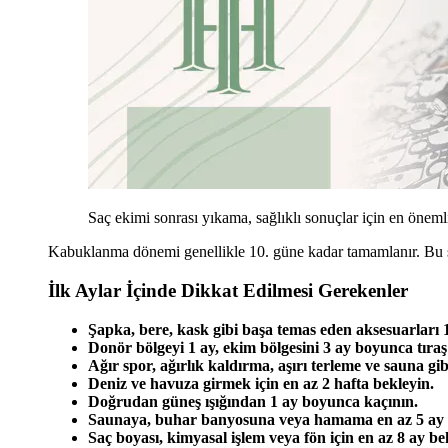
Saç ekimi sonrası yıkama, sağlıklı sonuçlar için en önemli
Kabuklanma dönemi genellikle 10. güne kadar tamamlanır. Bu sür
İlk Aylar İçinde Dikkat Edilmesi Gerekenler
Şapka, bere, kask gibi başa temas eden aksesuarları
Donör bölgeyi 1 ay, ekim bölgesini 3 ay boyunca tıraş
Ağır spor, ağırlık kaldırma, aşırı terleme ve sauna gi
Deniz ve havuza girmek için en az 2 hafta bekleyin.
Doğrudan güneş ışığından 1 ay boyunca kaçının.
Saunaya, buhar banyosuna veya hamama en az 5 ay 
Saç boyası, kimyasal işlem veya fön için en az 8 ay be