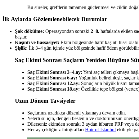
Bu süreler, greftlerin tamamen güçlenmesi ve cildin doğal
İlk Aylarda Gözlemlenebilecek Durumlar
Şok dökülme:
Operasyondan sonraki
2–8.
haftalarda ekilen saç
başlar.
Kaşıntı ve hassasiyet:
Ekim bölgesinde hafif kaşıntı hissi olab
Şişlik:
İlk 3–4 gün içinde yüz bölgesinde hafif ödem görülebili
Saç Ekimi Sonrası Saçların Yeniden Büyüme Sür
Saç Ekimi Sonrası 3–4.ay:
Yeni saç telleri çıkmaya baş
Saç Ekimi Sonrası 6.ay:
Yoğunluk belirginleşir, saçlar ka
Saç Ekimi Sonrası 12.ay:
Sonuçların büyük kısmı tamam
Saç Ekimi Sonrası 18.ay:
Özellikle tepe bölgesi (vertex
Uzun Dönem Tavsiyeler
Saçlarınız uzadıkça düzenli yıkamaya devam edin.
Yeterli su için, dengeli beslenin ve doktorunuzun önerdiğ
Dilerseniz ekimden sonraki 3.aydan itibaren PRP veya des
Her ay çektiğiniz fotoğrafları
Hair of Istanbul
ekibiyle pay