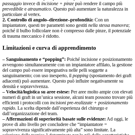
passaggio
invece di
incisione + pinze
può rendere il campo più
prevedibile
e
atraumatico
. Questo può aumentare la naturalezza in
particolare al vertex.
2. Controllo di angolo–direzione–profondità:
Con un
impiantatore, questi tre parametri sono gestiti
nella stessa manovra
;
poiché il bulbo follicolare non è compresso dalle pinze, il potenziale
di trauma meccanico è ridotto.
Limitazioni e curva di apprendimento
– Sanguinamento e “popping”:
Poiché incisione e posizionamento
avvengono simultaneamente con un impiantatore affilato, la gestione
del campo può essere impegnativa nelle pelli soggette a
sanguinamento; con uso inesperto, il
popping
(spostamento dei graft
adiacenti) può aumentare. Questo può influire negativamente su
densità e sopravvivenza.
– Velocità/logistica su aree estese:
Per aree molto ampie con elevati
numeri di graft in un’unica sessione, alcuni team possono trovare più
efficienti i protocolli con
incisioni pre-realizzate + posizionamento
rapido
. La scelta dipende dall’esperienza del chirurgo e
dall’organizzazione del team.
– Affermazioni di superiorità basate sulle evidenze:
Ad oggi, le
prove di alto livello per concludere che “impiantatore =
sopravvivenza significativamente più alta” sono limitate. La