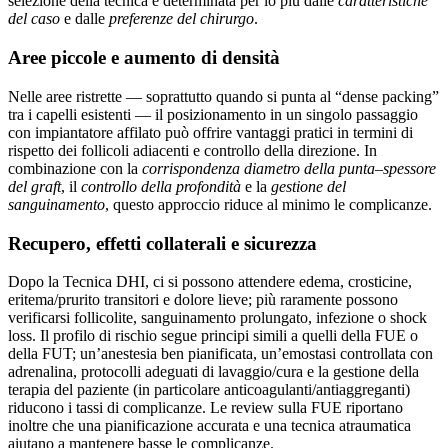
selezione della tecnica è determinata per lo più dalle
caratteristiche
del caso
e dalle
preferenze del chirurgo
.
Aree piccole e aumento di densità
Nelle aree ristrette — soprattutto quando si punta al “dense packing”
tra i capelli esistenti — il posizionamento in un singolo passaggio
con impiantatore affilato può offrire vantaggi pratici in termini di
rispetto dei follicoli adiacenti e controllo della direzione. In
combinazione con la
corrispondenza diametro della punta–spessore
del graft
, il
controllo della profondità
e la
gestione del
sanguinamento
, questo approccio riduce al minimo le complicanze.
Recupero, effetti collaterali e sicurezza
Dopo la Tecnica DHI, ci si possono attendere edema, crosticine,
eritema/prurito transitori e dolore lieve; più raramente possono
verificarsi follicolite, sanguinamento prolungato, infezione o shock
loss. Il profilo di rischio segue principi simili a quelli della FUE o
della FUT; un’anestesia ben pianificata, un’emostasi controllata con
adrenalina, protocolli adeguati di lavaggio/cura e la gestione della
terapia del paziente (in particolare anticoagulanti/antiaggreganti)
riducono i tassi di complicanze. Le review sulla FUE riportano
inoltre che una pianificazione accurata e una tecnica atraumatica
aiutano a mantenere basse le complicanze.