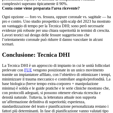
complessivi superano tipicamente il 90%.
Conta come viene preparata l’area ricevente?
Ogni opzione — foro vs. fessura, oppure coronale vs. sagittale — ha
pro e contro. Uno studio prospettico split-scalp del 2023 ha mostrato
un vantaggio di tempo per la Tecnica DHI; sono però necessarie
evidenze più robuste per una chiara superiorità in termini di crescita.
Lavori teorici sul design delle fessure suggeriscono che
l’orientamento coronale può ridurre il danno vascolare in alcuni
scenari.
Conclusione: Tecnica DHI
La Tecnica DHI è un approccio di impianto in cui le unità follicolari
prelevate con
FUE
vengono posizionate in un unico movimento
tramite un impiantatore affilato, con l’obiettivo di ottimizzare i tempi,
minimizzare il trauma meccanico e controllare angolo/profondità. La
base biologica (breve tempo extra-corporeo + manipolazione
minima) è solida e le guide pratiche e le serie cliniche mostrano che,
con protocolli adeguati, si possono ottenere elevata ricrescita e
densità naturale. Tuttavia, la letteratura attuale non supporta
un’affermazione definitiva di superiorità; esperienza,
standardizzazione del team e pianificazione personalizzata restano i
fattori più determinanti. In fase di pianificazione vanno valutati tipo