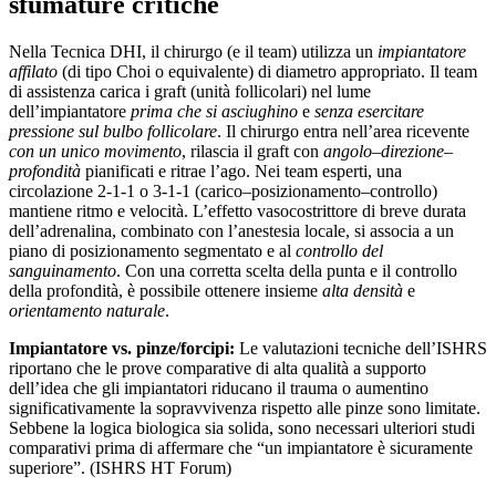
sfumature critiche
Nella Tecnica DHI, il chirurgo (e il team) utilizza un
impiantatore
affilato
(di tipo Choi o equivalente) di diametro appropriato. Il team
di assistenza carica i graft (unità follicolari) nel lume
dell’impiantatore
prima che si asciughino
e
senza esercitare
pressione sul bulbo follicolare
. Il chirurgo entra nell’area ricevente
con un unico movimento
, rilascia il graft con
angolo–direzione–
profondità
pianificati e ritrae l’ago. Nei team esperti, una
circolazione 2-1-1 o 3-1-1 (carico–posizionamento–controllo)
mantiene ritmo e velocità. L’effetto vasocostrittore di breve durata
dell’adrenalina, combinato con l’anestesia locale, si associa a un
piano di posizionamento segmentato e al
controllo del
sanguinamento
. Con una corretta scelta della punta e il controllo
della profondità, è possibile ottenere insieme
alta densità
e
orientamento naturale
.
Impiantatore vs. pinze/forcipi:
Le valutazioni tecniche dell’ISHRS
riportano che le prove comparative di alta qualità a supporto
dell’idea che gli impiantatori riducano il trauma o aumentino
significativamente la sopravvivenza rispetto alle pinze sono limitate.
Sebbene la logica biologica sia solida, sono necessari ulteriori studi
comparativi prima di affermare che “un impiantatore è sicuramente
superiore”. (ISHRS HT Forum)