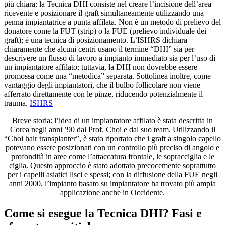
più chiara: la Tecnica DHI consiste nel creare l’incisione dell’area
ricevente e posizionare il graft simultaneamente utilizzando una
penna impiantatrice a punta affilata. Non è un metodo di prelievo del
donatore come la FUT (strip) o la FUE (prelievo individuale dei
graft); è una tecnica di posizionamento. L’ISHRS dichiara
chiaramente che alcuni centri usano il termine “DHI” sia per
descrivere un flusso di lavoro a impianto immediato sia per l’uso di
un impiantatore affilato; tuttavia, la DHI non dovrebbe essere
promossa come una “metodica” separata. Sottolinea inoltre, come
vantaggio degli impiantatori, che il bulbo follicolare non viene
afferrato direttamente con le pinze, riducendo potenzialmente il
trauma.
ISHRS
Breve storia: l’idea di un impiantatore affilato è stata descritta in
Corea negli anni ’90 dal Prof. Choi e dal suo team. Utilizzando il
“Choi hair transplanter”, è stato riportato che i graft a singolo capello
potevano essere posizionati con un controllo più preciso di angolo e
profondità in aree come l’attaccatura frontale, le sopracciglia e le
ciglia. Questo approccio è stato adottato precocemente soprattutto
per i capelli asiatici lisci e spessi; con la diffusione della FUE negli
anni 2000, l’impianto basato su impiantatore ha trovato più ampia
applicazione anche in Occidente.
Come si esegue la Tecnica DHI? Fasi e