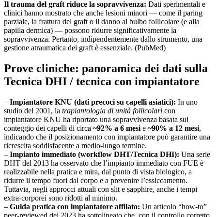
Il trauma del graft riduce la sopravvivenza:
Dati sperimentali e
clinici hanno mostrato che anche lesioni minori — come il paring
parziale, la frattura del graft o il danno al bulbo follicolare (e alla
papilla dermica) — possono ridurre significativamente la
sopravvivenza. Pertanto, indipendentemente dallo strumento, una
gestione atraumatica dei graft è essenziale. (PubMed)
Prove cliniche: panoramica dei dati sulla
Tecnica DHI / tecnica con impiantatore
–
Impiantatore KNU (dati precoci su capelli asiatici):
In uno
studio del 2001, la
trapiantologia di unità follicolari
con
impiantatore KNU ha riportato una sopravvivenza basata sul
conteggio dei capelli di circa
~92% a 6 mesi
e
~90% a 12 mesi
,
indicando che il posizionamento con impiantatore può garantire una
ricrescita soddisfacente a medio-lungo termine.
–
Impianto immediato (workflow DHT/Tecnica DHI):
Una serie
DHT del 2013 ha osservato che l’impianto immediato con FUE è
realizzabile nella pratica e mira, dal punto di vista biologico, a
ridurre il tempo fuori dal corpo e a prevenire l’essiccamento.
Tuttavia, negli approcci attuali con slit e sapphire, anche i tempi
extra-corporei sono ridotti al minimo.
–
Guida pratica con impiantatore affilato:
Un articolo “how-to”
peer-reviewed del 2023 ha sottolineato che, con il controllo corretto