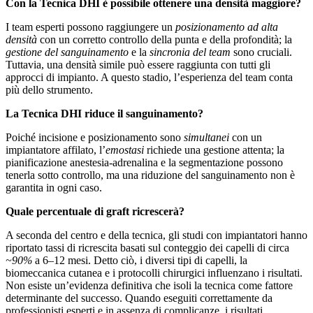
Con la Tecnica DHI è possibile ottenere una densità maggiore?
I team esperti possono raggiungere un
posizionamento ad alta
densità
con un corretto controllo della punta e della profondità; la
gestione del sanguinamento
e la
sincronia del team
sono cruciali.
Tuttavia, una densità simile può essere raggiunta con tutti gli
approcci di impianto. A questo stadio, l’esperienza del team conta
più dello strumento.
La Tecnica DHI riduce il sanguinamento?
Poiché incisione e posizionamento sono
simultanei
con un
impiantatore affilato, l’
emostasi
richiede una gestione attenta; la
pianificazione anestesia-adrenalina e la segmentazione possono
tenerla sotto controllo, ma una riduzione del sanguinamento non è
garantita in ogni caso.
Quale percentuale di graft ricrescerà?
A seconda del centro e della tecnica, gli studi con impiantatori hanno
riportato tassi di ricrescita basati sul conteggio dei capelli di circa
~90%
a 6–12 mesi. Detto ciò, i diversi tipi di capelli, la
biomeccanica cutanea e i protocolli chirurgici influenzano i risultati.
Non esiste un’evidenza definitiva che isoli la tecnica come fattore
determinante del successo. Quando eseguiti correttamente da
professionisti esperti e in assenza di complicanze, i risultati