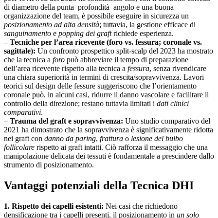
di diametro della punta–profondità–angolo e una buona
organizzazione del team, è possibile eseguire in sicurezza un
posizionamento ad alta densità
; tuttavia, la gestione efficace di
sanguinamento
e
popping dei graft
richiede esperienza.
–
Tecniche per l’area ricevente (foro vs. fessura; coronale vs.
sagittale):
Un confronto prospettico split-scalp del 2023 ha mostrato
che la tecnica a
foro
può abbreviare il tempo di preparazione
dell’area ricevente rispetto alla tecnica a
fessura
, senza rivendicare
una chiara superiorità in termini di crescita/sopravvivenza. Lavori
teorici sul design delle fessure suggeriscono che l’orientamento
coronale può, in alcuni casi, ridurre il danno vascolare e facilitare il
controllo della direzione; restano tuttavia limitati i
dati clinici
comparativi
.
–
Trauma del graft e sopravvivenza:
Uno studio comparativo del
2021 ha dimostrato che la sopravvivenza è significativamente ridotta
nei graft con
danno da paring
,
frattura
o
lesione del bulbo
follicolare
rispetto ai graft intatti. Ciò rafforza il messaggio che una
manipolazione delicata dei tessuti è fondamentale a prescindere dallo
strumento di posizionamento.
Vantaggi potenziali della Tecnica DHI
1. Rispetto dei capelli esistenti:
Nei casi che richiedono
densificazione tra i capelli presenti, il posizionamento in
un solo