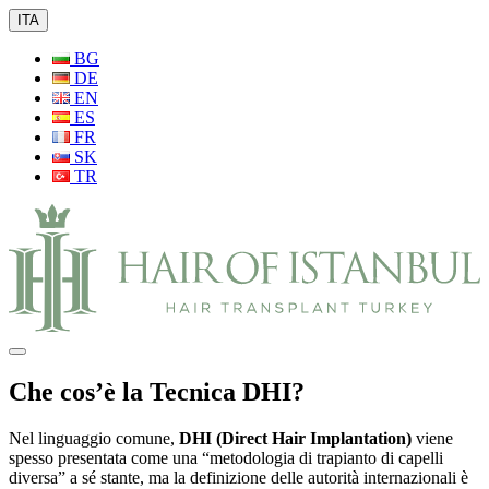
ITA
BG
DE
EN
ES
FR
SK
TR
Che cos’è la Tecnica DHI?
Nel linguaggio comune,
DHI (Direct Hair Implantation)
viene
spesso presentata come una “metodologia di trapianto di capelli
diversa” a sé stante, ma la definizione delle autorità internazionali è